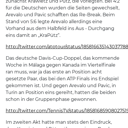
zunächst Krawietz und Pütz, die vorlegten. Bei 4:2
für die Deutschen wurden die Seiten gewechselt,
Arevalo und Pavic schafften das Re-Break. Beim
Stand von 5:6 legte Arevalo allerdings eine
Vorhand aus dem Halbfeld ins Aus - Durchgang
eins damit an „KraPütz“.
http://twitter.com/atptour/status/18581663514303778
Das deutsche Davis-Cup-Doppel, das kommende
Woche in Málaga gegen Kanada im Viertelfinale
ran muss, war ja das erste an Position acht
gesetzte Paar, das bei den ATP Finals ins Endspiel
gekommen ist. Und gegen Arevalo und Pavic, in
Turin an Position eins gereiht, hatten die beiden
schon in der Gruppenphase gewonnen.
http://twitter.com/TennisTV/status/1858168590802751
Im zweiten Akt hatte man stets den Eindruck,