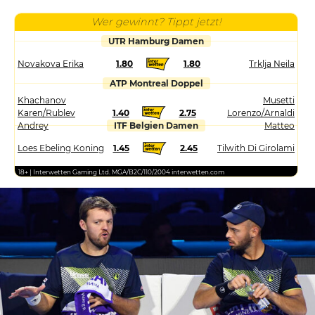
Wer gewinnt? Tippt jetzt!
UTR Hamburg Damen
Novakova Erika
1.80
1.80
Trklja Neila
ATP Montreal Doppel
Khachanov
Musetti
Karen/Rublev
1.40
2.75
Lorenzo/Arnaldi
Andrey
ITF Belgien Damen
Matteo
Loes Ebeling Koning
1.45
2.45
Tilwith Di Girolami
18+ | Interwetten Gaming Ltd. MGA/B2C/110/2004 interwetten.com