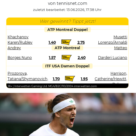
von tennisnet.com
zuletzt bearbeitet: 13.06.2026, 17:38 Uhr
Wer gewinnt? Tippt jetzt!
ATP Montreal Doppel
Khachanov
Musetti
Karen/Rublev
1.40
2.75
Lorenzo/Arnaldi
Andrey
ATP Montreal
Matteo
Borges Nuno
1.57
2.40
Darderi Luciano
ITF USA Damen Doppel
Prozorova,
Harrison,
Tatiana/Shymanovich,
1.70
1.95
Catherine/Hewitt,
Iryna
Dalayna
18+ | Interwetten Gaming Ltd. MGA/B2C/110/2004 interwetten.com