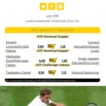
von PM
zuletzt bearbeitet: 10.06.2026, 21:42 Uhr
Wer gewinnt? Tippt jetzt!
ATP Montreal Doppel
Musetti
Guinard
Lorenzo/Arnaldi
3.60
1.25
Manuel/Andreozzi
Matteo
ATP Montreal Doppel
Guido
Medvedev
Roger-Vasselin
Daniil/Marozsan
4.00
1.20
Edouard/Nys Hugo
Fabian
ATP Challenger Astana
Tazabekov Daniel
5.50
1.12
Mukund Sasikumar
18+ | Interwetten Gaming Ltd. MGA/B2C/110/2004 interwetten.com