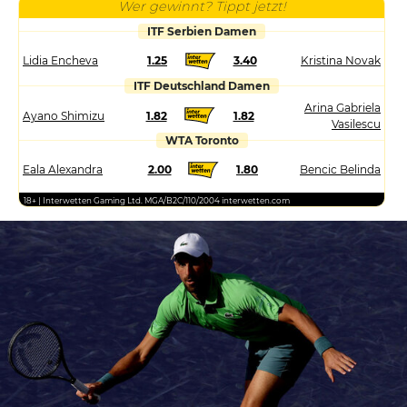
Wer gewinnt? Tippt jetzt!
ITF Serbien Damen
Lidia Encheva
1.25
3.40
Kristina Novak
ITF Deutschland Damen
Arina Gabriela
Ayano Shimizu
1.82
1.82
Vasilescu
WTA Toronto
Eala Alexandra
2.00
1.80
Bencic Belinda
18+ | Interwetten Gaming Ltd. MGA/B2C/110/2004 interwetten.com