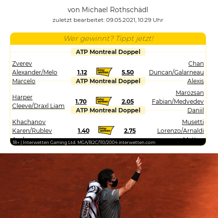
von Michael Rothschädl
zuletzt bearbeitet: 09.05.2021, 10:29 Uhr
Wer gewinnt? Tippt jetzt!
ATP Montreal Doppel
Zverev
Chan
Alexander/Melo
1.12
5.50
Duncan/Galarneau
Marcelo
ATP Montreal Doppel
Alexis
Marozsan
Harper
1.70
2.05
Fabian/Medvedev
Cleeve/Draxl Liam
ATP Montreal Doppel
Daniil
Khachanov
Musetti
Karen/Rublev
1.40
2.75
Lorenzo/Arnaldi
Andrey
Matteo
18+ | Interwetten Gaming Ltd. MGA/B2C/110/2004 interwetten.com