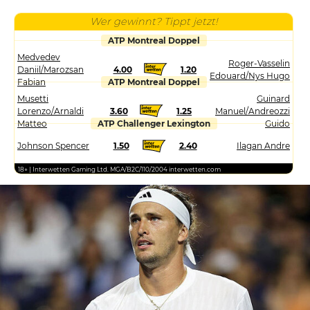
Wer gewinnt? Tippt jetzt!
ATP Montreal Doppel
Medvedev
Roger-Vasselin
Daniil/Marozsan
4.00
1.20
Edouard/Nys Hugo
Fabian
ATP Montreal Doppel
Musetti
Guinard
Lorenzo/Arnaldi
3.60
1.25
Manuel/Andreozzi
Matteo
ATP Challenger Lexington
Guido
Johnson Spencer
1.50
2.40
Ilagan Andre
18+ | Interwetten Gaming Ltd. MGA/B2C/110/2004 interwetten.com