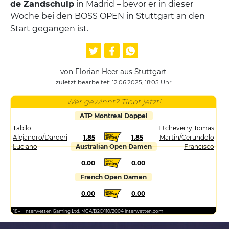
de Zandschulp
in Madrid – bevor er in dieser
Woche bei den BOSS OPEN in Stuttgart an den
Start gegangen ist.
von Florian Heer aus Stuttgart
zuletzt bearbeitet: 12.06.2025, 18:05 Uhr
Wer gewinnt? Tippt jetzt!
ATP Montreal Doppel
Tabilo
Etcheverry Tomas
Alejandro/Darderi
1.85
1.85
Martin/Cerundolo
Luciano
Australian Open Damen
Francisco
0.00
0.00
French Open Damen
0.00
0.00
18+ | Interwetten Gaming Ltd. MGA/B2C/110/2004 interwetten.com