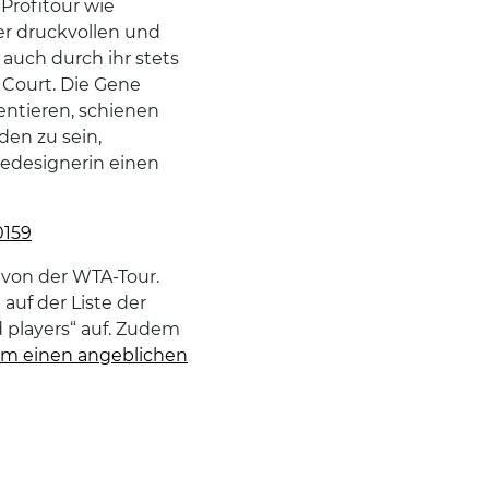
-Profitour wie
er druckvollen und
auch durch ihr stets
 Court. Die Gene
sentieren, schienen
den zu sein,
dedesignerin einen
0159
 von der WTA-Tour.
uf der Liste der
d players“ auf. Zudem
m einen angeblichen