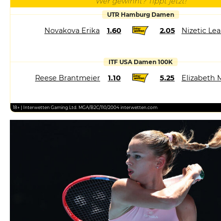
Wer gewinnt? Tippt jetzt!
UTR Hamburg Damen
Novakova Erika
1.60
2.05
Nizetic Le
ITF USA Damen 100K
Reese Brantmeier
1.10
5.25
Elizabeth 
18+ | Interwetten Gaming Ltd. MGA/B2C/110/2004 interwetten.com