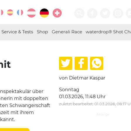
Service & Tests
Shop
Generali Race
waterdrop® Shot Ch
mit
von Dietmar Kaspar
Sonntag
nspektakulär über
01.03.2026, 11:48 Uhr
enerin mit doppelten
zuletzt bearbeitet: 01.03.2026, 08:17 
sten Schwangerschaft
hzeit mit ihrem
ekannt.