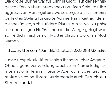
Die große Bühne war für Camila Giorgi auf der Tennis
geschaffen. Neben ihrem spektakulären Spiel mit ihr
aggressiven Herangehensweise sorgte die Italienerin 
perfektes Styling für große Aufmerksamkeit auf dem
diesbezüglich, sich auf dem Platz stets stilvoll zu prä
der ehemaligen Nr. 26 schon in die Wiege gelegt wor
schließlich machte sich Mutter Claudia Giorgi als Mo
Namen.
http://twitter.com/Danidilo2/status/202350887321539
Umso unspektakulärer schien ihr sportlicher Abgang
Ohne eigene Verkündung tauchte ihr Name lediglich a
International Tennis Integrity Agency mit den „retire
rankten sich bei ihrem Karriereende auch
Gerüchte u
Steuerskandal
.