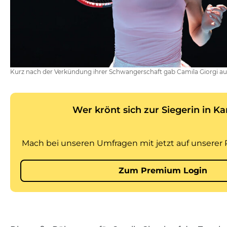
Kurz nach der Verkündung ihrer Schwangerschaft gab Camila Giorgi au