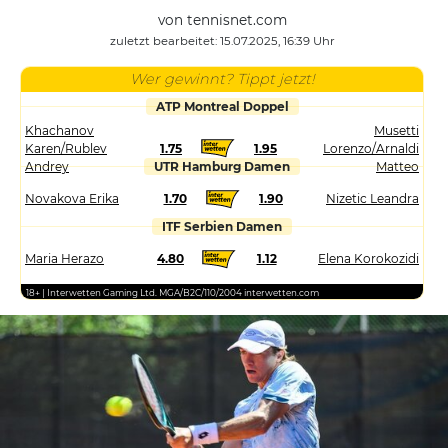
von tennisnet.com
zuletzt bearbeitet: 15.07.2025, 16:39 Uhr
Wer gewinnt? Tippt jetzt!
ATP Montreal Doppel
Khachanov
Musetti
Karen/Rublev
1.75
1.95
Lorenzo/Arnaldi
Andrey
UTR Hamburg Damen
Matteo
Novakova Erika
1.70
1.90
Nizetic Leandra
ITF Serbien Damen
Maria Herazo
4.80
1.12
Elena Korokozidi
18+ | Interwetten Gaming Ltd. MGA/B2C/110/2004 interwetten.com