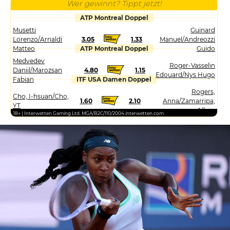
Wer gewinnt? Tippt jetzt!
ATP Montreal Doppel
Musetti
Guinard
Lorenzo/Arnaldi
3.05
1.33
Manuel/Andreozzi
Matteo
ATP Montreal Doppel
Guido
Medvedev
Roger-Vasselin
Daniil/Marozsan
4.80
1.15
Edouard/Nys Hugo
Fabian
ITF USA Damen Doppel
Rogers,
Cho, I-hsuan/Cho,
1.60
2.10
Anna/Zamarripa,
YT
Allura
18+ | Interwetten Gaming Ltd. MGA/B2C/110/2004 interwetten.com