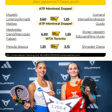
Wer gewinnt? Tippt jetzt!
ATP Montreal Doppel
Musetti
Guinard
Lorenzo/Arnaldi
3.60
1.25
Manuel/Andreozzi
Matteo
ATP Montreal Doppel
Guido
Medvedev
Roger-Vasselin
Daniil/Marozsan
4.00
1.20
Edouard/Nys Hugo
Fabian
WTA Toronto
Pegula Jessica
1.35
3.15
Shnaider Diana
18+ | Interwetten Gaming Ltd. MGA/B2C/110/2004 interwetten.com