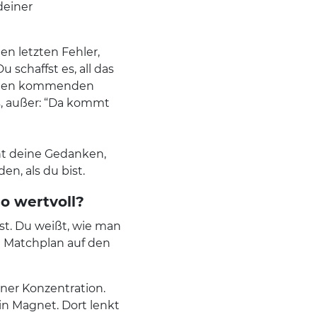
deiner
n letzten Fehler,
schaffst es, all das
nd den kommenden
os, außer: “Da kommt
cht deine Gedanken,
n, als du bist.
so wertvoll?
st. Du weißt, wie man
n Matchplan auf den
ner Konzentration.
n Magnet. Dort lenkt