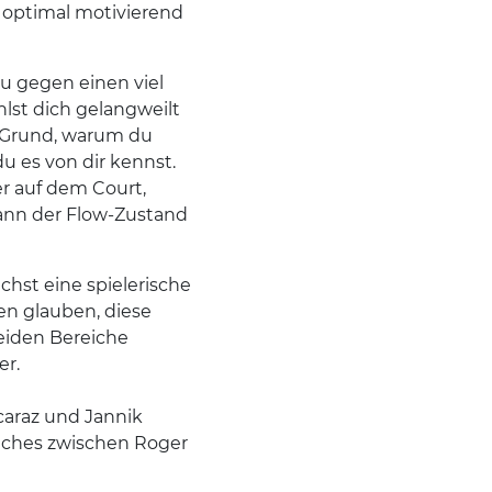
er optimal motivierend
du gegen einen viel
hlst dich gelangweilt
r Grund, warum du
du es von dir kennst.
r auf dem Court,
kann der Flow-Zustand
chst eine spielerische
en glauben, diese
eiden Bereiche
er.
caraz und Jannik
Matches zwischen Roger