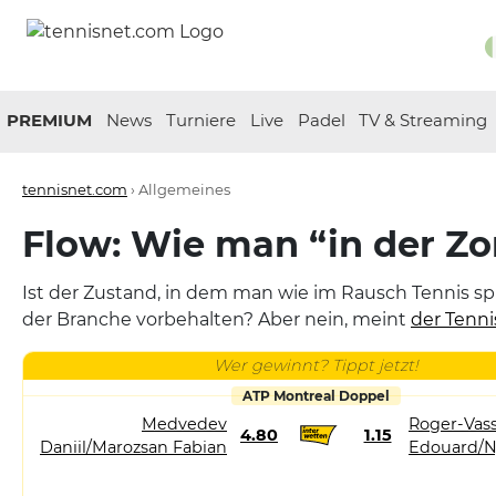
PREMIUM
News
Turniere
Live
Padel
TV & Streaming
tennisnet.com
›
Allgemeines
Flow: Wie man “in der Zo
Ist der Zustand, in dem man wie im Rausch Tennis sp
der Branche vorbehalten? Aber nein, meint
der Tenni
Wer gewinnt? Tippt jetzt!
ATP Montreal Doppel
Medvedev
Roger-Vass
4.80
1.15
Daniil/Marozsan Fabian
Edouard/N