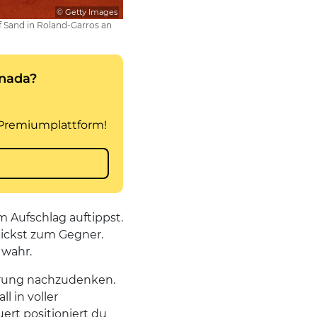
© Getty Images
f Sand in Roland-Garros an
m Aufschlag auftippst.
blickst zum Gegner.
 wahr.
ührung nachzudenken.
l in voller
rt positioniert du