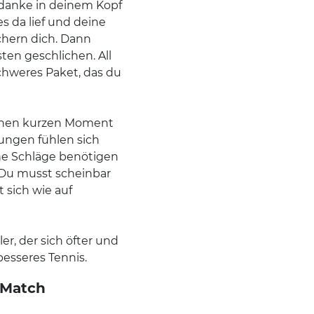
edanke in deinem Kopf
s da lief und deine
ichern dich. Dann
en geschlichen. All
hweres Paket, das du
einen kurzen Moment
ungen fühlen sich
ine Schläge benötigen
n? Du musst scheinbar
 sich wie auf
ler, der sich öfter und
besseres Tennis.
 Match