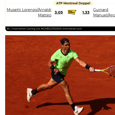
ATP Montreal Doppel
Musetti Lorenzo/Arnaldi
Guinard
3.05
1.33
Matteo
Manuel/And
18+ | Interwetten Gaming Ltd. MGA/B2C/110/2004 interwetten.com