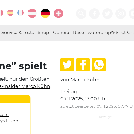
Service & Tests
Shop
Generali Race
waterdrop® Shot Ch
ne” spielt
ielt, nur den Größten
von Marco Kühn
s-Insider Marco Kühn
.
Freitag
07.11.2025, 13:00 Uhr
zuletzt bearbeitet: 07.11.2025, 07:47 U
elin
ys Hugo