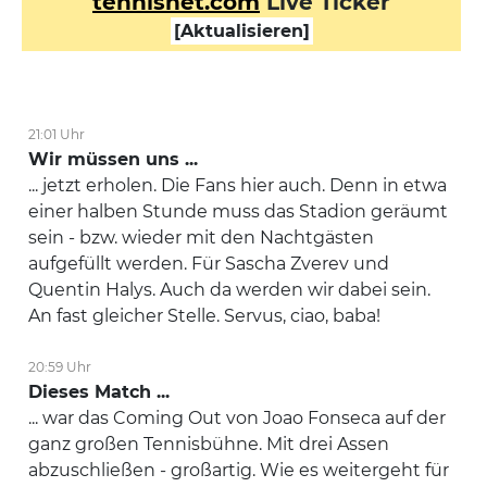
tennisnet.com
Live Ticker
FON
1 : 2
[Aktualisieren]
Spiel
DJO
0 : 2
Spiel
DJO
0 : 1
Break gewonnen
21:01 Uhr
Wir müssen uns ...
1. Satz
... jetzt erholen. Die Fans hier auch. Denn in etwa
Es geht los! Jetzt beginnt das Spiel zwischen Joao Fonseca
einer halben Stunde muss das Stadion geräumt
und Novak Djokovic.
sein - bzw. wieder mit den Nachtgästen
FON
aufgefüllt werden. Für Sascha Zverev und
Erster Aufschlag
Quentin Halys. Auch da werden wir dabei sein.
Gestartet
An fast gleicher Stelle. Servus, ciao, baba!
20:59 Uhr
Dieses Match ...
... war das Coming Out von Joao Fonseca auf der
ganz großen Tennisbühne. Mit drei Assen
abzuschließen - großartig. Wie es weitergeht für