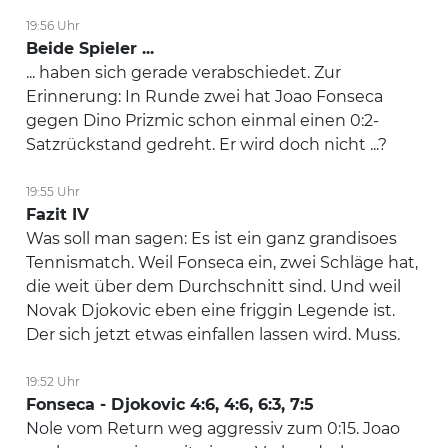
19:56 Uhr
Beide Spieler ...
... haben sich gerade verabschiedet. Zur
Erinnerung: In Runde zwei hat Joao Fonseca
gegen Dino Prizmic schon einmal einen 0:2-
Satzrückstand gedreht. Er wird doch nicht ...?
19:55 Uhr
Fazit IV
Was soll man sagen: Es ist ein ganz grandisoes
Tennismatch. Weil Fonseca ein, zwei Schläge hat,
die weit über dem Durchschnitt sind. Und weil
Novak Djokovic eben eine friggin Legende ist.
Der sich jetzt etwas einfallen lassen wird. Muss.
19:52 Uhr
Fonseca - Djokovic 4:6, 4:6, 6:3, 7:5
Nole vom Return weg aggressiv zum 0:15. Joao