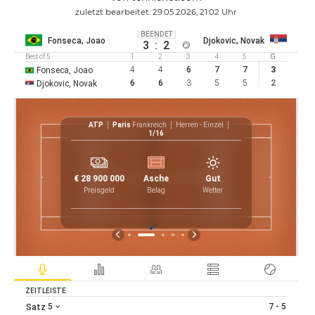
zuletzt bearbeitet: 29.05.2026, 21:02 Uhr
BEENDET
Fonseca, Joao
Djokovic, Novak
3
:
2
Best of 5
1
2
3
4
5
G
4
4
6
7
7
3
Fonseca, Joao
6
6
3
5
5
2
Djokovic, Novak
nzel
ATP
Paris
Frankreich
Herren - Einzel
1/16
11
1
7
3
€ 28 900 000
Asche
Gut
91
5
2
Preisgeld
Belag
Wetter
6
ZEITLEISTE
5
7 - 5
Satz