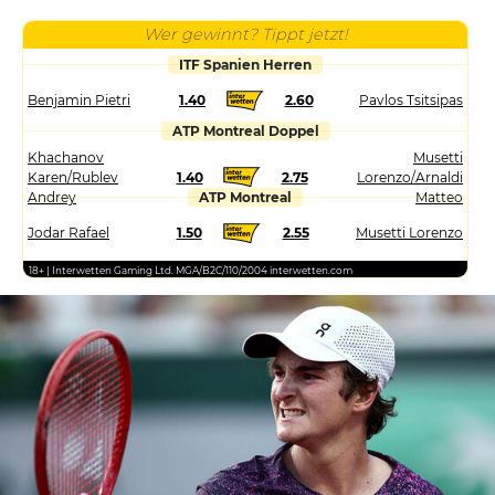
Wer gewinnt? Tippt jetzt!
ITF Spanien Herren
Benjamin Pietri
1.40
2.60
Pavlos Tsitsipas
ATP Montreal Doppel
Khachanov
Musetti
Karen/Rublev
1.40
2.75
Lorenzo/Arnaldi
Andrey
ATP Montreal
Matteo
Jodar Rafael
1.50
2.55
Musetti Lorenzo
18+ | Interwetten Gaming Ltd. MGA/B2C/110/2004 interwetten.com