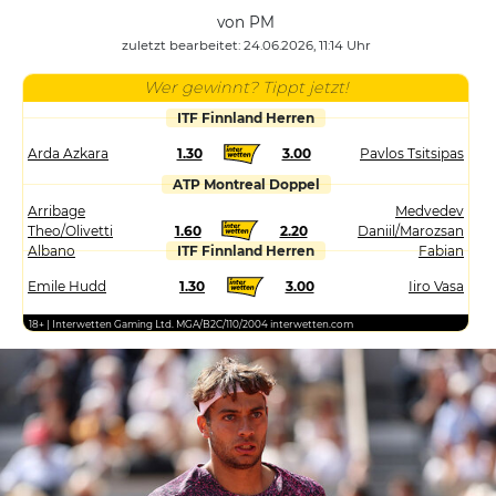
von PM
zuletzt bearbeitet: 24.06.2026, 11:14 Uhr
Wer gewinnt? Tippt jetzt!
ITF Finnland Herren
Arda Azkara
1.30
3.00
Pavlos Tsitsipas
ATP Montreal Doppel
Arribage
Medvedev
Theo/Olivetti
1.60
2.20
Daniil/Marozsan
Albano
ITF Finnland Herren
Fabian
Emile Hudd
1.30
3.00
Iiro Vasa
18+ | Interwetten Gaming Ltd. MGA/B2C/110/2004 interwetten.com