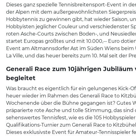
Dieses ganz spezielle Tennisbreitensport-Event in der
der Alpen mit dem außergewöhnlichsten Siegerpreis
Hobbytennis zu gewinnen gibt, hat wieder Saison, und
Hobbyisten jeglicher Couleur und verschiedenster Sp
roten Asche-Courts zwischen Boden-, und Neusiedler 
startet Europas größtes und mit 10.000,-- Euro dotier
Event am Altmannsdorfer Ast im Süden Wiens beim 
La Ville, und das heuer bereits zum 10. Mal seit der Pr
Generali Race zum 10jährigen Jubiläum 
begleitet
Was braucht es eigentlich für ein gelungenes Kick-Of
heuer wieder im Rahmen des Generali Race to Kitzbüh
Wochenende über die Bühne gegangen ist? Gutes We
präparierte rote Asche und tolle Stimmung, das sind d
sehenswertes Tennisfest, wie es die 105 Hobbyspiele
Qualifikations-Turnier zum Generali Race to Kitzbühe
Dieses exklusivste Event für Amateur-Tennisspieler fe