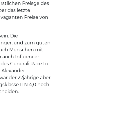
ürstlichen Preisgeldes
ber das letzte
avaganten Preise von
.
ein. Die
ünger, und zum guten
 auch Menschen mit
m auch Influencer
 des Generali Race to
t Alexander
ar der 22jährige aber
gsklasse ITN 4,0 hoch
scheiden.