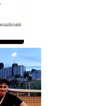
a
enzo/Arnaldi