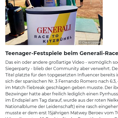
© Claus Lippert
Teenager-Festspiele beim Generali-Race
Das ein oder andere großartige Video - womöglich so
Siegerparty - blieb der Community aber verwehrt. 
Titel platzte für den topgesetzten Influencer bereits 
sich der spanischen Nr. 3 Fernando Romero nach 6:3, 
im Match-Tiebreak geschlagen geben musste. Der ibe
Bezwinger hatte aber freilich lediglich einen Pyrrhu
im Endspiel am Tag darauf, wurde aus der roten Nelk
Nationalblume der Leidenschaft) eine rasch eingehend
musste er dem erst 15jährigen Matwey Beroev vom TC