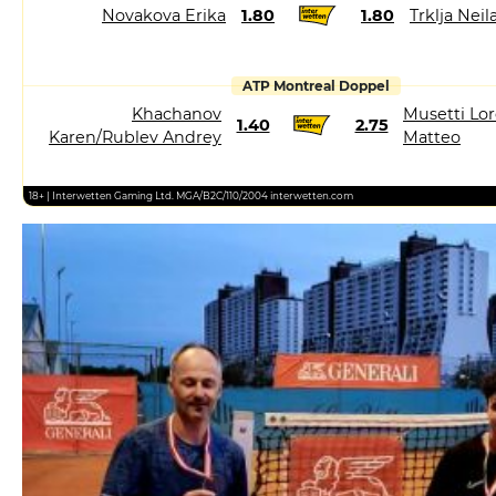
Novakova Erika
1.80
1.80
Trklja Neil
ATP Montreal Doppel
Khachanov
Musetti Lor
1.40
2.75
Karen/Rublev Andrey
Matteo
18+ | Interwetten Gaming Ltd. MGA/B2C/110/2004 interwetten.com