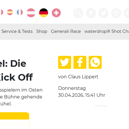
Service & Tests
Shop
Generali Race
waterdrop® Shot Ch
l: Die
ick Off
von Claus Lippert
Donnerstag
nisspielern im Osten
30.04.2026, 15:41 Uhr
die Bühne gehende
bühel.