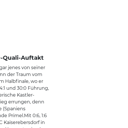
-Quali-Auftakt
gar jenes von seiner
Denn der Traum vom
im Halbfinale, wo er
4:1 und 30:0 Führung,
rische Kastler-
ssieg errungen, denn
e (Spaniens
e Primel.Mit 0:6, 1:6
 Kaiserebersdorf in