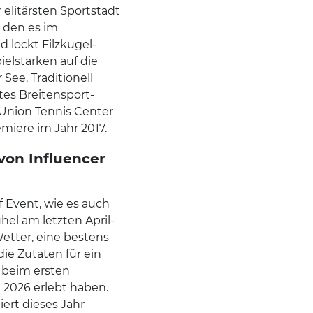
 elitärsten Sportstadt
 den es im
 lockt Filzkugel-
ielstärken auf die
See. Traditionell
tes Breitensport-
Union Tennis Center
emiere im Jahr 2017.
von Influencer
f Event, wie es auch
el am letzten April-
tter, eine bestens
ie Zutaten für ein
r beim ersten
l 2026 erlebt haben.
iert dieses Jahr