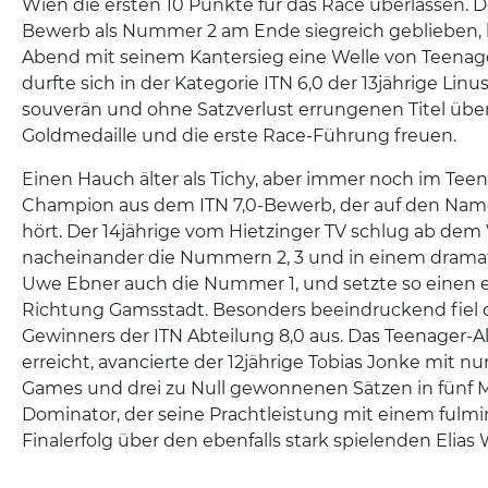
Wien die ersten 10 Punkte für das Race überlassen. D
Bewerb als Nummer 2 am Ende siegreich geblieben, 
Abend mit seinem Kantersieg eine Welle von Teenage
durfte sich in der Kategorie ITN 6,0 der 13jährige Lin
souverän und ohne Satzverlust errungenen Titel über
Goldmedaille und die erste Race-Führung freuen.
Einen Hauch älter als Tichy, aber immer noch im Teena
Champion aus dem ITN 7,0-Bewerb, der auf den Nam
hört. Der 14jährige vom Hietzinger TV schlug ab dem V
nacheinander die Nummern 2, 3 und in einem dramat
Uwe Ebner auch die Nummer 1, und setzte so einen er
Richtung Gamsstadt. Besonders beeindruckend fiel de
Gewinners der ITN Abteilung 8,0 aus. Das Teenager-A
erreicht, avancierte der 12jährige Tobias Jonke mit 
Games und drei zu Null gewonnenen Sätzen in fünf
Dominator, der seine Prachtleistung mit einem fulmina
Finalerfolg über den ebenfalls stark spielenden Elias 