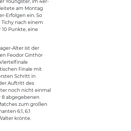
er Youngster, im 4er-
leitete am Montag
r-Erfolgen ein. So
us Tichy nach einem
 10 Punkte, eine
ger-Alter ist der
en Feodor Ginthör
iertelfinale
ischen Finale mit
sten Schritt in
r Auftritt des
lter noch nicht einmal
nur 8 abgegebenen
 Matches zum großen
nten 6:1, 6:1
Walter krönte.