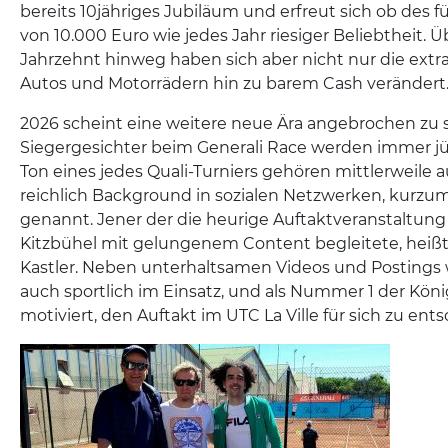
bereits 10jähriges Jubiläum und erfreut sich ob des f
von 10.000 Euro wie jedes Jahr riesiger Beliebtheit. Ü
Jahrzehnt hinweg haben sich aber nicht nur die extr
Autos und Motorrädern hin zu barem Cash verändert
2026 scheint eine weitere neue Ära angebrochen zu s
Siegergesichter beim Generali Race werden immer j
Ton eines jedes Quali-Turniers gehören mittlerweile
reichlich Background in sozialen Netzwerken, kurzu
genannt. Jener der die heurige Auftaktveranstaltung
Kitzbühel mit gelungenem Content begleitete, heiß
Kastler. Neben unterhaltsamen Videos und Postings w
auch sportlich im Einsatz, und als Nummer 1 der Köni
motiviert, den Auftakt im UTC La Ville für sich zu ent