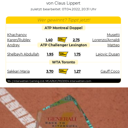
von Claus Lippert
zuletzt bearbeitet: 07.04.2022, 20:31 Uhr
Wer gewinnt? Tippt jetzt!
ATP Montreal Doppel
Khachanov
Musetti
Karen/Rublev
1.40
2.75
Lorenzo/Arnaldi
Andrey
ATP Challenger Lexington
Matteo
Shelbayh Abdullah
1.95
1.75
Lajovic Dusan
WTA Toronto
Sakkari Maria
3.70
1.27
Gauff Coco
18+ | Interwetten Gaming Ltd. MGA/B2C/110/2004 interwetten.com