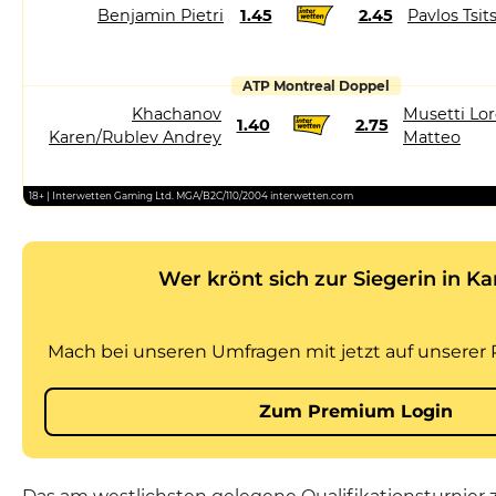
Benjamin Pietri
1.45
2.45
Pavlos Tsit
ATP Montreal Doppel
Khachanov
Musetti Lor
1.40
2.75
Karen/Rublev Andrey
Matteo
18+ | Interwetten Gaming Ltd. MGA/B2C/110/2004 interwetten.com