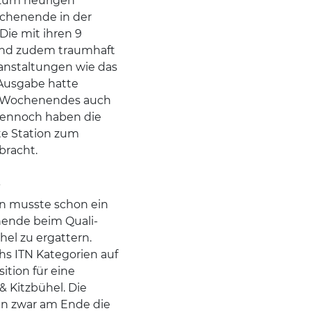
 zum heurigen
ochenende in der
ie mit ihren 9
und zudem traumhaft
ranstaltungen wie das
 Ausgabe hatte
ten Wochenendes auch
 Dennoch haben die
zte Station zum
bracht.
t
n musste schon ein
nende beim Quali-
hel zu ergattern.
hs ITN Kategorien auf
tion für eine
& Kitzbühel. Die
en zwar am Ende die