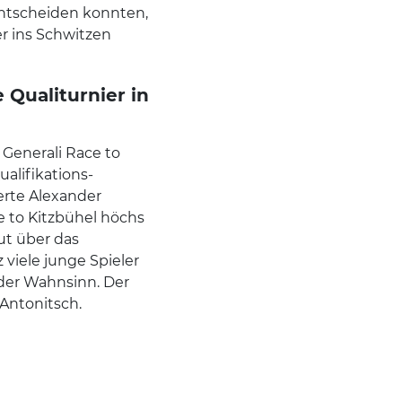
entscheiden konnten,
er ins Schwitzen
Qualiturnier in
Generali Race to
alifikations-
erte Alexander
e to Kitzbühel höchs
ut über das
 viele junge Spieler
 der Wahnsinn. Der
 Antonitsch.