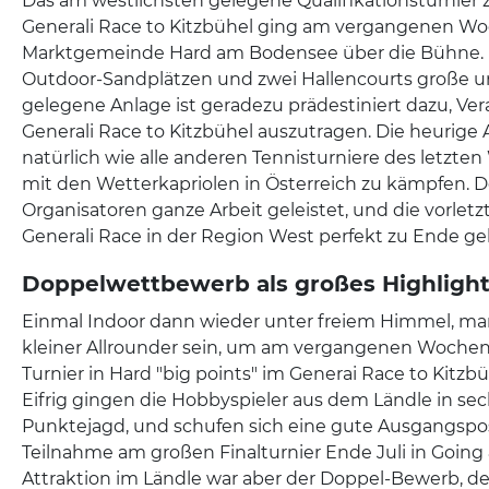
Das am westlichsten gelegene Qualifikationsturnier
Generali Race to Kitzbühel ging am vergangenen W
Marktgemeinde Hard am Bodensee über die Bühne. D
Outdoor-Sandplätzen und zwei Hallencourts große 
gelegene Anlage ist geradezu prädestiniert dazu, Ve
Generali Race to Kitzbühel auszutragen. Die heurige
natürlich wie alle anderen Tennisturniere des letz
mit den Wetterkapriolen in Österreich zu kämpfen.
Organisatoren ganze Arbeit geleistet, und die vorlet
Generali Race in der Region West perfekt zu Ende ge
Doppelwettbewerb als großes Highligh
Einmal Indoor dann wieder unter freiem Himmel, ma
kleiner Allrounder sein, um am vergangenen Woche
Turnier in Hard "big points" im Generai Race to Kitzbü
Eifrig gingen die Hobbyspieler aus dem Ländle in sec
Punktejagd, und schufen sich eine gute Ausgangsposi
Teilnahme am großen Finalturnier Ende Juli in Going 
Attraktion im Ländle war aber der Doppel-Bewerb, d