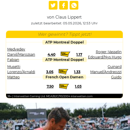
von Claus Lippert
zuletzt bearbeitet: 05.05.2026, 12:53 Uhr
Wer gewinnt? Tippt jetzt!
ATP Montreal Doppel
Medvedev
Roger-Vasselin
Daniil/Marozsan
4.40
1.17
Edouard/Nys Hugo
Fabian
ATP Montreal Doppel
Musetti
Guinard
Lorenzo/Arnaldi
3.05
1.33
Manuel/Andreozzi
Matteo
French Open Damen
Guido
7.50
1.03
18+ | Interwetten Gaming Ltd. MGA/B2C/110/2004 interwetten.com