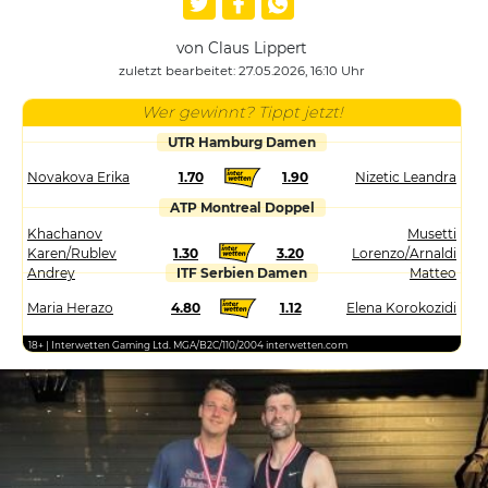
von Claus Lippert
zuletzt bearbeitet: 27.05.2026, 16:10 Uhr
Wer gewinnt? Tippt jetzt!
UTR Hamburg Damen
Novakova Erika
1.70
1.90
Nizetic Leandra
ATP Montreal Doppel
Khachanov
Musetti
Karen/Rublev
1.30
3.20
Lorenzo/Arnaldi
Andrey
ITF Serbien Damen
Matteo
Maria Herazo
4.80
1.12
Elena Korokozidi
18+ | Interwetten Gaming Ltd. MGA/B2C/110/2004 interwetten.com