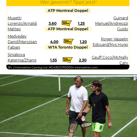
Wer gewinnt? Tippt jetzt!
ATP Montreal Doppel
Musetti
Guinard
Lorenzo/Arnaldi
3.60
1.25
Manuel/Andreozzi
Matteo
ATP Montreal Doppel
Guido
Medvedev
Roger-Vasselin
Daniil/Marozsan
4.00
1.20
Edouard/Nys Hugo
Fabian
WTA Toronto Doppel
Siniakova
Gauff Coco/McNally
Katerina/Zhang
1.55
2.30
Caty
Shuai
18+ | Interwetten Gaming Ltd. MGA/B2C/110/2004 interwetten.com