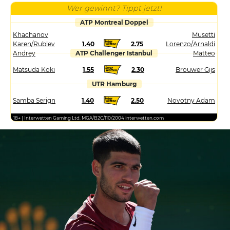
Wer gewinnt? Tippt jetzt!
ATP Montreal Doppel
Khachanov
Musetti
Karen/Rublev
1.40
2.75
Lorenzo/Arnaldi
Andrey
ATP Challenger Istanbul
Matteo
Matsuda Koki
1.55
2.30
Brouwer Gijs
UTR Hamburg
Samba Serign
1.40
2.50
Novotny Adam
18+ | Interwetten Gaming Ltd. MGA/B2C/110/2004 interwetten.com