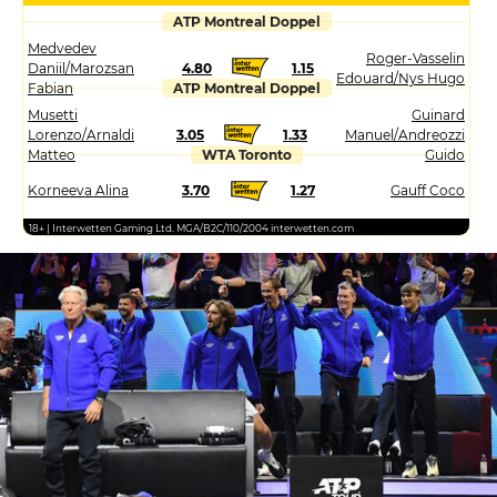
ATP Montreal Doppel
Medvedev
Roger-Vasselin
Daniil/Marozsan
4.80
1.15
Edouard/Nys Hugo
Fabian
ATP Montreal Doppel
Musetti
Guinard
Lorenzo/Arnaldi
3.05
1.33
Manuel/Andreozzi
Matteo
WTA Toronto
Guido
Korneeva Alina
3.70
1.27
Gauff Coco
18+ | Interwetten Gaming Ltd. MGA/B2C/110/2004 interwetten.com