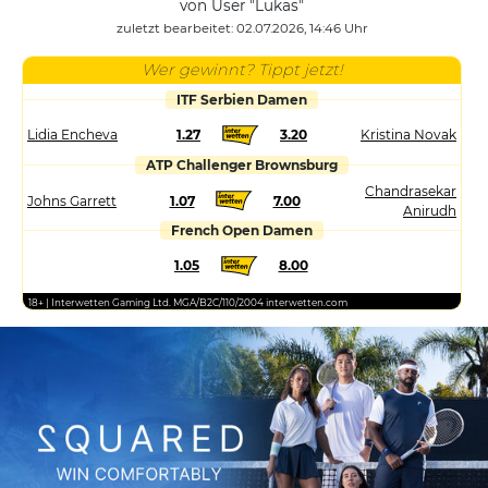
von User "Lukas"
zuletzt bearbeitet: 02.07.2026, 14:46 Uhr
Wer gewinnt? Tippt jetzt!
ITF Serbien Damen
Lidia Encheva
1.27
3.20
Kristina Novak
ATP Challenger Brownsburg
Chandrasekar
Johns Garrett
1.07
7.00
Anirudh
French Open Damen
1.05
8.00
18+ | Interwetten Gaming Ltd. MGA/B2C/110/2004 interwetten.com