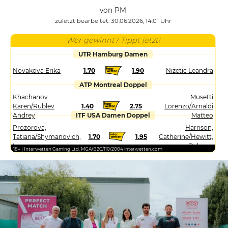
von PM
zuletzt bearbeitet: 30.06.2026, 14:01 Uhr
Wer gewinnt? Tippt jetzt!
UTR Hamburg Damen
Novakova Erika
1.70
1.90
Nizetic Leandra
ATP Montreal Doppel
Khachanov
Musetti
Karen/Rublev
1.40
2.75
Lorenzo/Arnaldi
Andrey
ITF USA Damen Doppel
Matteo
Prozorova,
Harrison,
Tatiana/Shymanovich,
1.70
1.95
Catherine/Hewitt,
Iryna
Dalayna
18+ | Interwetten Gaming Ltd. MGA/B2C/110/2004 interwetten.com