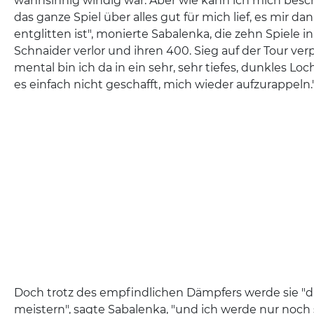
wahnsinnig windig war. Aber wie kann ich mich besc
das ganze Spiel über alles gut für mich lief, es mir da
entglitten ist", monierte Sabalenka, die zehn Spiele 
Schnaider verlor und ihren 400. Sieg auf der Tour verp
mental bin ich da in ein sehr, sehr tiefes, dunkles L
es einfach nicht geschafft, mich wieder aufzurappeln.
Doch trotz des empfindlichen Dämpfers werde sie "di
meistern", sagte Sabalenka, "und ich werde nur noch 