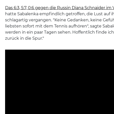
Das 6:3, 5:7, 0:6 gegen die Russin Diana Schnaider im V
hatte Sabalenka empfindlich getroffen, die Lust auf i
schlagartig vergangen. "Keine Gedanken, keine Gefü
liebsten sofort mit dem Tennis aufhören", sagte Sabal
werden in ein paar Tagen sehen. Hoffentlich finde ic
zurück in die Spur."