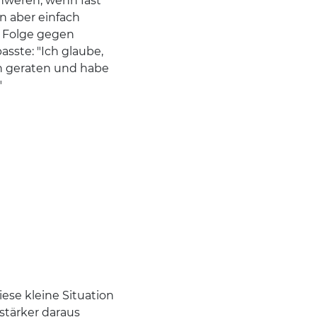
hweren, wenn fast
nn aber einfach
in Folge gegen
asste: "Ich glaube,
och geraten und habe
"
ese kleine Situation
stärker daraus