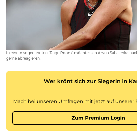
In einem sogenannten "Rage Room" möchte sich Aryna Sabalenka nach i
gerne abreagieren.