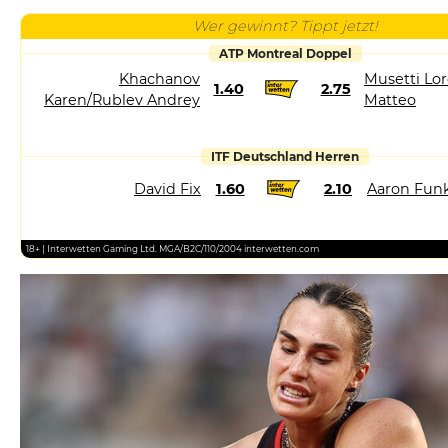
Wer gewinnt? Tippt jetzt!
ATP Montreal Doppel
Khachanov
Musetti Lor
1.40
2.75
Karen/Rublev Andrey
Matteo
ITF Deutschland Herren
David Fix
1.60
2.10
Aaron Fun
18+ | Interwetten Gaming Ltd. MGA/B2C/110/2004 interwetten.com