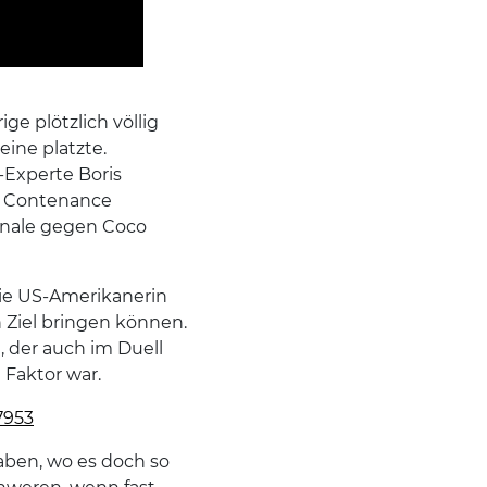
ge plötzlich völlig
ine platzte.
t-Experte Boris
ie Contenance
 Finale gegen Coco
ie US-Amerikanerin
 Ziel bringen können.
 der auch im Duell
 Faktor war.
7953
aben, wo es doch so