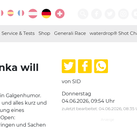
Service & Tests
Shop
Generali Race
waterdrop® Shot Ch
nka will
von SID
Donnerstag
in Galgenhumor.
04.06.2026, 09:54 Uhr
 und alles kurz und
zuletzt bearbeitet: 04.06.2026, 08:35
tung eines
 Open:
bringen und Sachen