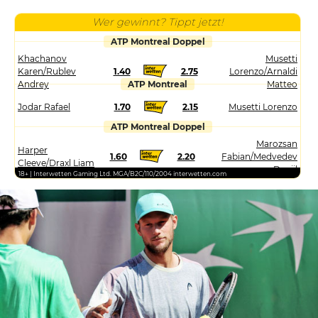
Wer gewinnt? Tippt jetzt!
ATP Montreal Doppel
Khachanov
Musetti
Karen/Rublev
1.40
2.75
Lorenzo/Arnaldi
Andrey
ATP Montreal
Matteo
Jodar Rafael
1.70
2.15
Musetti Lorenzo
ATP Montreal Doppel
Marozsan
Harper
1.60
2.20
Fabian/Medvedev
Cleeve/Draxl Liam
Daniil
18+ | Interwetten Gaming Ltd. MGA/B2C/110/2004 interwetten.com