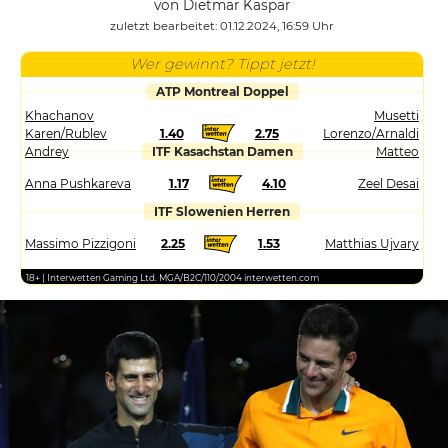
von Dietmar Kaspar
zuletzt bearbeitet: 01.12.2024, 16:59 Uhr
Wer gewinnt? Tippt jetzt!
ATP Montreal Doppel
Khachanov
Musetti
Karen/Rublev
1.40
2.75
Lorenzo/Arnaldi
Andrey
ITF Kasachstan Damen
Matteo
Anna Pushkareva
1.17
4.10
Zeel Desai
ITF Slowenien Herren
Massimo Pizzigoni
2.25
1.53
Matthias Ujvary
18+ | Interwetten Gaming Ltd. MGA/B2C/110/2004 interwetten.com