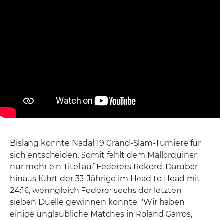
Bislang konnte Nadal 19 Grand-Slam-Turniere für
sich entscheiden. Somit fehlt dem Mallorquiner
nur mehr ein Titel auf Federers Rekord. Darüber
hinaus führt der 33-Jährige im Head to Head mit
24:16, wenngleich Federer sechs der letzten
sieben Duelle gewinnen konnte. "Wir haben
einige unglaubliche Matches in Roland Garros,