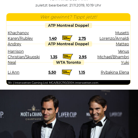
zuletzt bearbeitet: 21.11.2019, 10:19 Uhr
Wer gewinnt? Tippt jetzt!
ATP Montreal Doppel
Khachanov
Musetti
Karen/Rublev
1.40
2.75
Lorenzo/Arnaldi
Andrey
ATP Montreal Doppel
Matteo
Harrison
Venus
Christian/Skupski
1.35
2.95
Michael/Bhambri
Neal
WTA Toronto
Yuki
Li Ann
5.50
1.15
Rybakina Elena
18+ | Interwetten Gaming Ltd. MGA/B2C/110/2004 interwetten.com