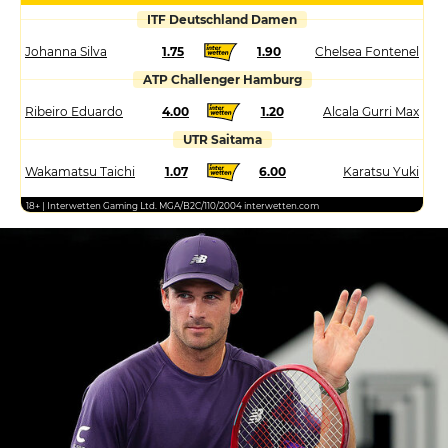
ITF Deutschland Damen
Johanna Silva
1.75
1.90
Chelsea Fontenel
ATP Challenger Hamburg
Ribeiro Eduardo
4.00
1.20
Alcala Gurri Max
UTR Saitama
Wakamatsu Taichi
1.07
6.00
Karatsu Yuki
18+ | Interwetten Gaming Ltd. MGA/B2C/110/2004 interwetten.com