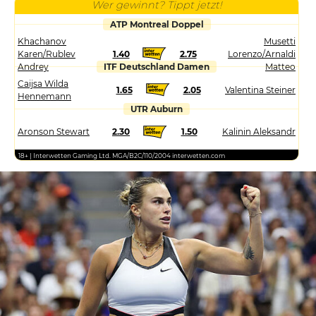
Wer gewinnt? Tippt jetzt!
ATP Montreal Doppel
Khachanov
Musetti
Karen/Rublev
1.40
2.75
Lorenzo/Arnaldi
Andrey
ITF Deutschland Damen
Matteo
Caijsa Wilda
1.65
2.05
Valentina Steiner
Hennemann
UTR Auburn
Aronson Stewart
2.30
1.50
Kalinin Aleksandr
18+ | Interwetten Gaming Ltd. MGA/B2C/110/2004 interwetten.com