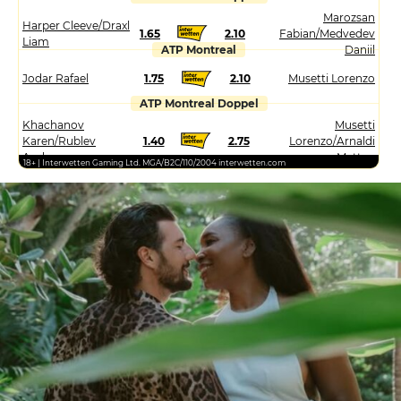
Marozsan
Harper Cleeve/Draxl
1.65
2.10
Fabian/Medvedev
Liam
ATP Montreal
Daniil
Jodar Rafael
1.75
2.10
Musetti Lorenzo
ATP Montreal Doppel
Khachanov
Musetti
Karen/Rublev
1.40
2.75
Lorenzo/Arnaldi
Andrey
Matteo
18+ | Interwetten Gaming Ltd. MGA/B2C/110/2004 interwetten.com