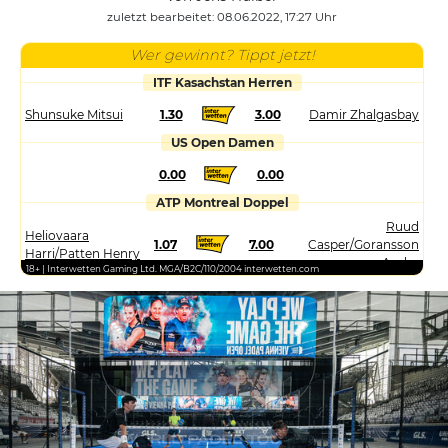
zuletzt bearbeitet: 08.06.2022, 17:27 Uhr
Wer gewinnt? Tippt jetzt!
ITF Kasachstan Herren
Shunsuke Mitsui
1.30
3.00
Damir Zhalgasbay
US Open Damen
0.00
0.00
ATP Montreal Doppel
Ruud
Heliovaara
1.07
7.00
Casper/Goransson
Harri/Patten Henry
Andre
18+ | Interwetten Gaming Ltd. MGA/B2C/110/2004 interwetten.com