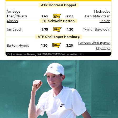
ATP Montreal Doppel
Arribage
Medvedev
Theo/Olivetti
1.43
2.65
Daniil/Marozsan
Albano
ITF Schweiz Herren
Fabian
Jan Jauch
3.75
1.20
Tymur Bieldiugin
ATP Challenger Hamburg
Lechno-Wasiutynski
Barton Hynek
1.30
3.20
Fryderyk
18+ | Interwetten Gaming Ltd. MGA/B2C/110/2004 interwetten.com