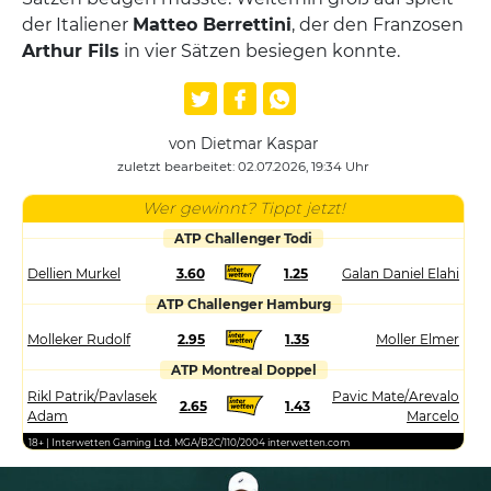
der Italiener
Matteo Berrettini
, der den Franzosen
Arthur Fils
in vier Sätzen besiegen konnte.
von Dietmar Kaspar
zuletzt bearbeitet: 02.07.2026, 19:34 Uhr
Wer gewinnt? Tippt jetzt!
ATP Challenger Todi
Dellien Murkel
3.60
1.25
Galan Daniel Elahi
ATP Challenger Hamburg
Molleker Rudolf
2.95
1.35
Moller Elmer
ATP Montreal Doppel
Rikl Patrik/Pavlasek
Pavic Mate/Arevalo
2.65
1.43
Adam
Marcelo
18+ | Interwetten Gaming Ltd. MGA/B2C/110/2004 interwetten.com