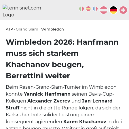
ATP
› Grand Slam ›
Wimbledon
Wimbledon 2026: Hanfmann
muss sich starkem
Khachanov beugen,
Berrettini weiter
Beim Rasen-Grand-Slam-Turnier im Wimbledon
konnte
Yannick Hanfmann
seinen Davis-Cup-
Kollegen
Alexander Zverev
und
Jan-Lennard
Struff
nicht in die dritte Runde folgen, da sich der
Karlsruher trotz solider Leistung einem
konsequent agierenden
Karen Khachanov
in drei
Sätzen beugen musste. Weiterhin groß auf spielt