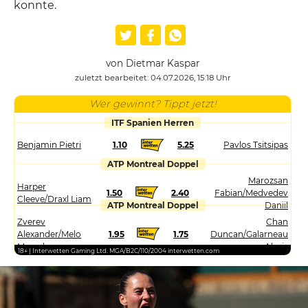
konnte.
von Dietmar Kaspar
zuletzt bearbeitet: 04.07.2026, 15:18 Uhr
Wer gewinnt? Tippt jetzt!
ITF Spanien Herren
Benjamin Pietri
1.10
5.25
Pavlos Tsitsipas
ATP Montreal Doppel
Marozsan
Harper
1.50
2.40
Fabian/Medvedev
Cleeve/Draxl Liam
ATP Montreal Doppel
Daniil
Zverev
Chan
Alexander/Melo
1.95
1.75
Duncan/Galarneau
Marcelo
Alexis
18+ | Interwetten Gaming Ltd. MGA/B2C/110/2004 interwetten.com