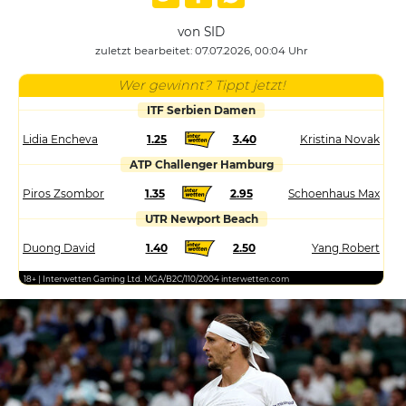
von SID
zuletzt bearbeitet: 07.07.2026, 00:04 Uhr
Wer gewinnt? Tippt jetzt!
ITF Serbien Damen
Lidia Encheva
1.25
3.40
Kristina Novak
ATP Challenger Hamburg
Piros Zsombor
1.35
2.95
Schoenhaus Max
UTR Newport Beach
Duong David
1.40
2.50
Yang Robert
18+ | Interwetten Gaming Ltd. MGA/B2C/110/2004 interwetten.com