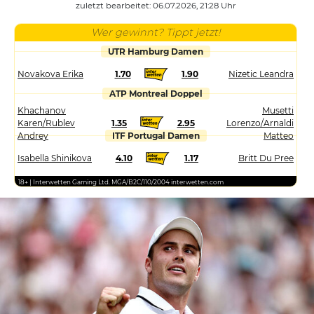
zuletzt bearbeitet: 06.07.2026, 21:28 Uhr
Wer gewinnt? Tippt jetzt!
UTR Hamburg Damen
Novakova Erika
1.70
1.90
Nizetic Leandra
ATP Montreal Doppel
Khachanov
Musetti
Karen/Rublev
1.35
2.95
Lorenzo/Arnaldi
Andrey
ITF Portugal Damen
Matteo
Isabella Shinikova
4.10
1.17
Britt Du Pree
18+ | Interwetten Gaming Ltd. MGA/B2C/110/2004 interwetten.com