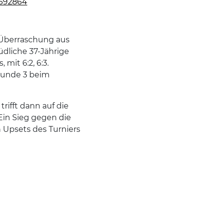
4692864
e Überraschung aus
dliche 37-Jährige
mit 6:2, 6:3.
 Runde 3 beim
rifft dann auf die
Ein Sieg gegen die
 Upsets des Turniers