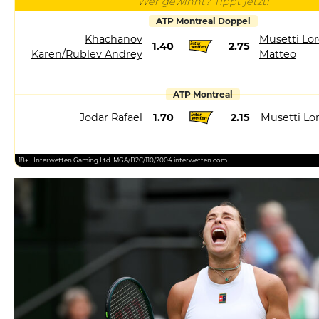
Wer gewinnt? Tippt jetzt!
ATP Montreal Doppel
Khachanov
Musetti Lor
1.40
2.75
Karen/Rublev Andrey
Matteo
ATP Montreal
Jodar Rafael
1.70
2.15
Musetti Lo
18+ | Interwetten Gaming Ltd. MGA/B2C/110/2004 interwetten.com