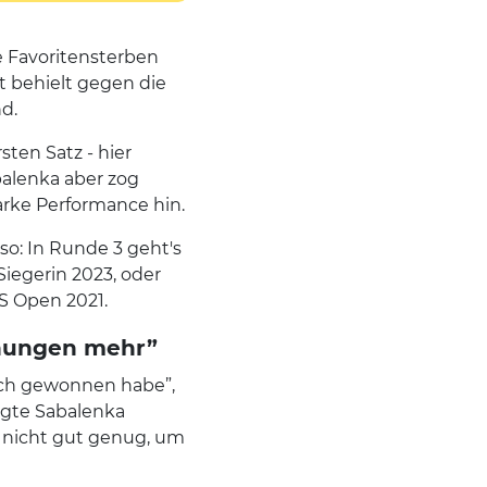
ne Favoritensterben
 behielt gegen die
d.
sten Satz - hier
balenka aber zog
tarke Performance hin.
 so: In Runde 3 geht's
egerin 2023, oder
S Open 2021.
chungen mehr”
 ich gewonnen habe”,
igte Sabalenka
n nicht gut genug, um