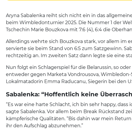
Aryna Sabalenka reiht sich nicht ein in das allgemei
beim Wimbledonturnier 2025. Die Nummer 1 der Welt
Tschechin Marie Bouzkova mit 7:6 (4), 6:4 die Oberhan
Allerdings wehrte sich Bouzkova stark, vor allem im er
servierte sie beim Stand von 6:5 zum Satzgewinn. Sa
rechtzeitig an. Im zweiten Satz dann legte sie eine s
Nun folgt ein Schlagerspiel für die Belarussin, so oder
entweder gegen Marketa Vondrousova, Wimbledon-Si
Lokalmatadorin Emma Raducanu, Siegerin bei den U
Sabalenka: “Hoffentlich keine Überras
“Es war eine harte Schlacht, ich bin sehr happy, dass
sagte Sabalenka. Vor allem beim Break Rückstand ze
kämpferische Qualitäten. “Bis dahin war mein Retur
ihr den Aufschlag abzunehmen.”