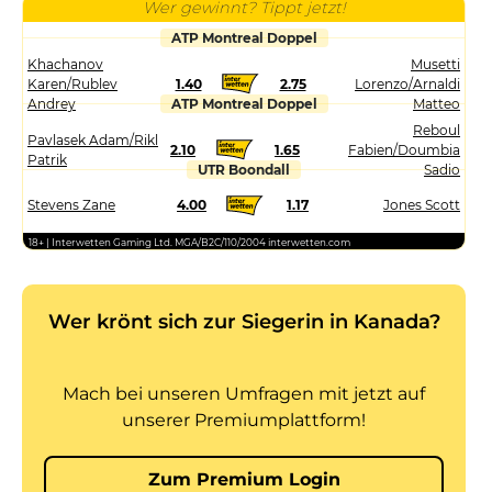
Wer gewinnt? Tippt jetzt!
ATP Montreal Doppel
Khachanov
Musetti
Karen/Rublev
1.40
2.75
Lorenzo/Arnaldi
Andrey
ATP Montreal Doppel
Matteo
Reboul
Pavlasek Adam/Rikl
2.10
1.65
Fabien/Doumbia
Patrik
UTR Boondall
Sadio
Stevens Zane
4.00
1.17
Jones Scott
18+ | Interwetten Gaming Ltd. MGA/B2C/110/2004 interwetten.com