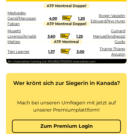
ATP Montreal Doppel
Medvedev
Roger-Vasselin
Daniil/Marozsan
4.00
1.20
Edouard/Nys Hugo
Fabian
ATP Montreal Doppel
Musetti
Guinard
Lorenzo/Arnaldi
3.60
1.25
Manuel/Andreozzi
Matteo
ATP Montreal
Guido
Tirante Thiago
Tien Learner
1.37
3.00
Agustin
18+ | Interwetten Gaming Ltd. MGA/B2C/110/2004 interwetten.com