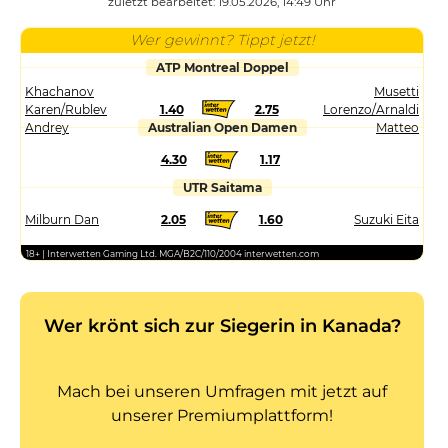
zuletzt bearbeitet: 19.05.2026, 14:49 Uhr
Wer gewinnt? Tippt jetzt!
ATP Montreal Doppel
Khachanov
Musetti
Karen/Rublev
1.40
2.75
Lorenzo/Arnaldi
Andrey
Australian Open Damen
Matteo
4.30
1.17
UTR Saitama
Milburn Dan
2.05
1.60
Suzuki Eita
18+ | Interwetten Gaming Ltd. MGA/B2C/110/2004 interwetten.com