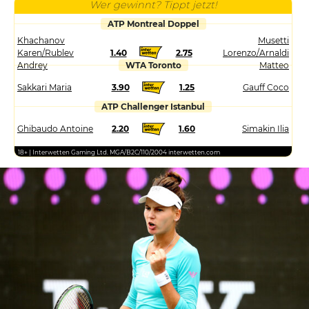
Wer gewinnt? Tippt jetzt!
ATP Montreal Doppel
Khachanov
Musetti
Karen/Rublev
1.40
2.75
Lorenzo/Arnaldi
Andrey
WTA Toronto
Matteo
Sakkari Maria
3.90
1.25
Gauff Coco
ATP Challenger Istanbul
Ghibaudo Antoine
2.20
1.60
Simakin Ilia
18+ | Interwetten Gaming Ltd. MGA/B2C/110/2004 interwetten.com