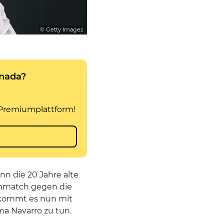
© Getty Images
n die 20 Jahre alte
enmatch gegen die
bekommt es nun mit
a Navarro zu tun.