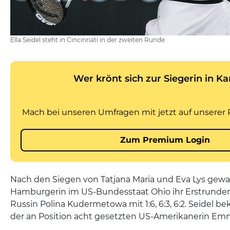
Ella Seidel steht in Cincinnati in der zweiten Runde
Nach den Siegen von Tatjana Maria und Eva Lys gewan
Hamburgerin im US-Bundesstaat Ohio ihr Erstrund
Russin Polina Kudermetowa mit 1:6, 6:3, 6:2. Seidel 
der an Position acht gesetzten US-Amerikanerin Emm