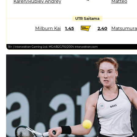
Karen/Rublev Andrey
Matteo
UTR Saitama
Milburn Kai
1.45
2.40
Matsumura
18+ | Interwetten Gaming Ltd. MGA/B2C/110/2004 interwetten.com