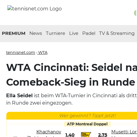
PREMIUM
News
Turniere
Live
Padel
TV & Streaming
tennisnet.com
›
WTA
WTA Cincinnati: Seidel n
Comeback-Sieg in Runde
Ella Seidel
ist beim WTA-Turnier in Cincinnati als drit
in Runde zwei eingezogen.
Wer gewinnt? Tippt jetzt!
ATP Montreal Doppel
Khachanov
Musetti Lor
1.40
2.75