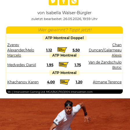
von Isabella Walser-Bürgler
zuletzt bearbeitet: 26.05.2026, 19:59 Uhr
Wer gewinnt? Tippt jetzt!
ATP Montreal Doppel
Zverev
Chan
Alexander/Melo
1.12
5.50
Duncan/Galarneau
Marcelo
ATP Montreal
Alexis
Van de Zandschulp
Medvedev Daniil
1.95
1.75
Botic
ATP Montreal
Khachanov Karen
4.00
1.20
Atmane Terence
18+ | Interwetten Gaming Ltd. MGA/B2C/110/2004 interwetten.com