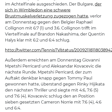
im Achtelfinale ausgeschieden. Der Bulgare,
der
sich in Wimbledon eine schwere
Brustmuskelverletzung zugezogen hatte
, verlor
am Donnerstag gegen den Belgier Raphael
Collignon mit 6:7 (1) und 3:6. Collignon trifft im
Viertelfinale auf Brandon Nakashima, der Quentin
Halys klar mit 6:2 und 6:4 schlug.
http://twitter.com/TennisTV/status/2009211811803894
Außerdem erreichten am Donnerstag Giovanni
Mpetshi Perricard und Aleksandar Kovacevic die
nächste Runde. Mpetshi Perricard, der zum
Auftakt denkbar knapp gegen Tommy Paul
gewonnen hatte, überstand gegen Rinky Hijikata
den nächsten Thriller und siegte mit 4:6, 7:6 (5)
und 7:6 (4). Kovacevic schlug den an Position
sieben gesetzten Cameron Norrie mit 7:6 (4), 4:6
und 6:4.