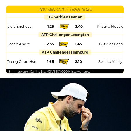
Wer gewinnt? Tippt jetzt!
ITF Serbien Damen
Lidia Encheva
1.25
3.40
Kristina Novak
ATP Challenger Lexington
Ilagan Andre
2.55
1.45
Butvilas Edas
ATP Challenger Hamburg
Tseng Chun Hsin
1.65
2.10
Sachko Vitaliy
18+ | Interwetten Gaming Ltd. MGA/B2C/110/2004 interwetten.com