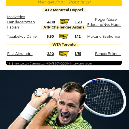
Wer gewinnt? Tippt jetzt!
ATP Montreal Doppel
Medvedev
Roger-Vasselin
Daniil/Marozsan
4.00
1.20
Edouard/Nys Hugo
Fabian
ATP Challenger Astana
Tazabekov Daniel
5.50
1.12
Mukund Sasikumar
WTA Toronto
Eala Alexandra
2.10
1.75
Bencic Belinda
18+ | Interwetten Gaming Ltd. MGA/B2C/110/2004 interwetten.com