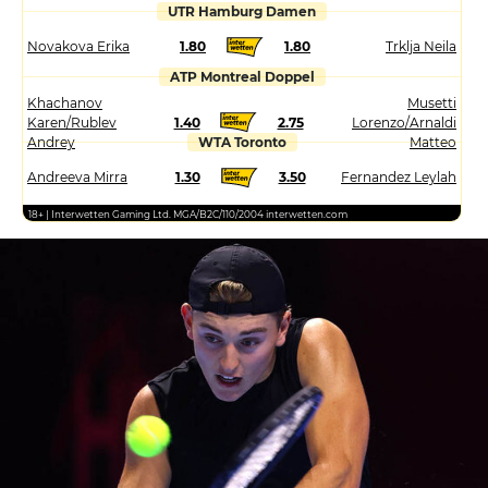
UTR Hamburg Damen
Novakova Erika
1.80
1.80
Trklja Neila
ATP Montreal Doppel
Khachanov
Musetti
Karen/Rublev
1.40
2.75
Lorenzo/Arnaldi
Andrey
WTA Toronto
Matteo
Andreeva Mirra
1.30
3.50
Fernandez Leylah
18+ | Interwetten Gaming Ltd. MGA/B2C/110/2004 interwetten.com