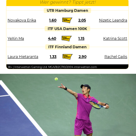
Wer gewinnt? Tippt jetzt!
UTR Hamburg Damen
Novakova Erika
1.60
2.05
Nizetic Leandra
ITF USA Damen 100K
YeXin Ma
4.40
1.15
Katrina Scott
ITF Finnland Damen
Laura Hietaranta
1.33
2.90
Rachel Gailis
18+ | Interwetten Gaming Ltd. MGA/B2C/110/2004 interwetten.com