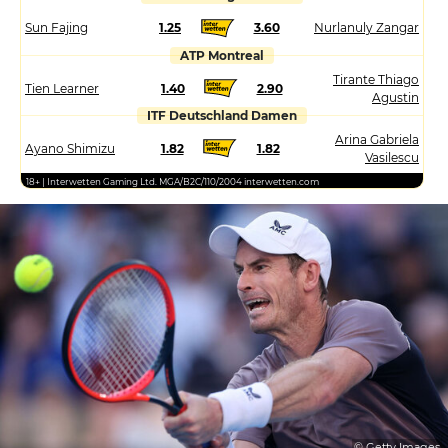
Sun Fajing
1.25
3.60
Nurlanuly Zangar
ATP Montreal
Tirante Thiago
Tien Learner
1.40
2.90
Agustin
ITF Deutschland Damen
Arina Gabriela
Ayano Shimizu
1.82
1.82
Vasilescu
18+ | Interwetten Gaming Ltd. MGA/B2C/110/2004 interwetten.com
© Getty Images